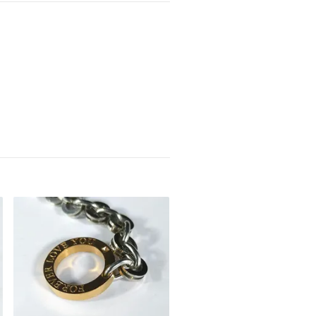
Armband- Rosé/Guld/Silver
329 kr