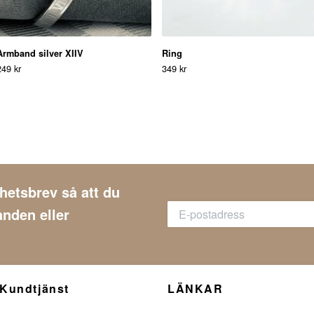
Armband silver XIIV
Ring
249 kr
349 kr
yhetsbrev så att du
anden eller
Kundtjänst
LÄNKAR