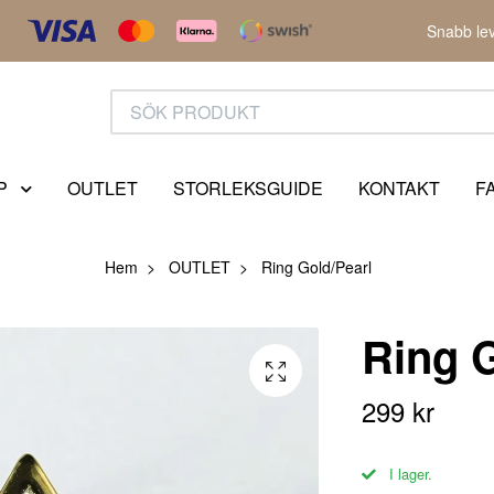
Snabb lev
P
OUTLET
STORLEKSGUIDE
KONTAKT
F
Hem
OUTLET
Ring Gold/Pearl
Ring G
299 kr
I lager.