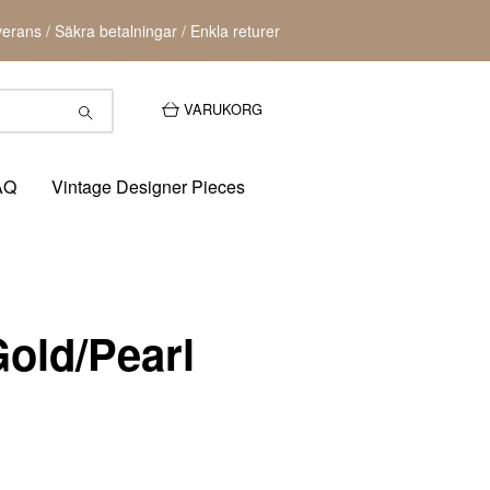
erans / Säkra betalningar / Enkla returer
VARUKORG
AQ
Vintage Designer Pieces
old/Pearl