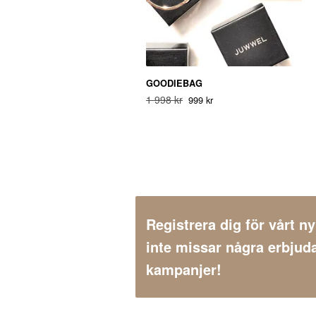
GOODIEBAG
1 998 kr
999 kr
Registrera dig för vårt n
inte missar några erbjud
kampanjer!