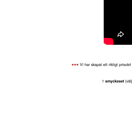
♥️♥️♥️
Vi har skapat ett riktigt prisvär
1
(välj
smyckeset