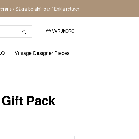
erans / Säkra betalningar / Enkla returer
VARUKORG
AQ
Vintage Designer Pieces
 Gift Pack
?