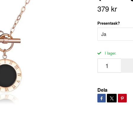
379 kr
Presentask?
Ja
I lager.
Dela