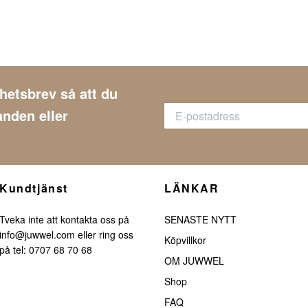
yhetsbrev så att du
anden eller
Kundtjänst
LÄNKAR
Tveka inte att kontakta oss på
SENASTE NYTT
info@juwwel.com
eller ring oss
Köpvillkor
på tel: 0707 68 70 68
OM JUWWEL
Shop
FAQ