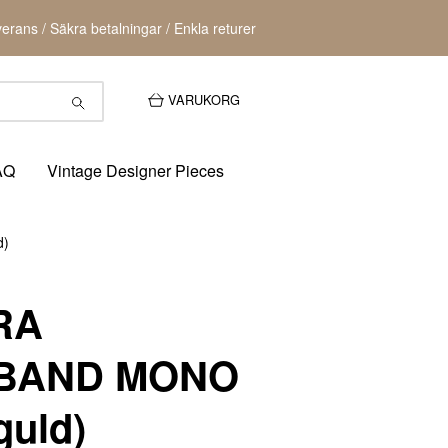
erans / Säkra betalningar / Enkla returer
VARUKORG
AQ
Vintage Designer Pieces
d)
RA
BAND MONO
guld)