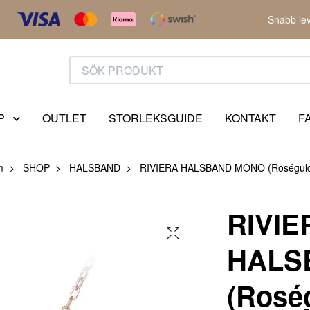
Snabb lev
P
OUTLET
STORLEKSGUIDE
KONTAKT
F
m
SHOP
HALSBAND
RIVIERA HALSBAND MONO (Roségul
RIVIE
HALS
(Rosé