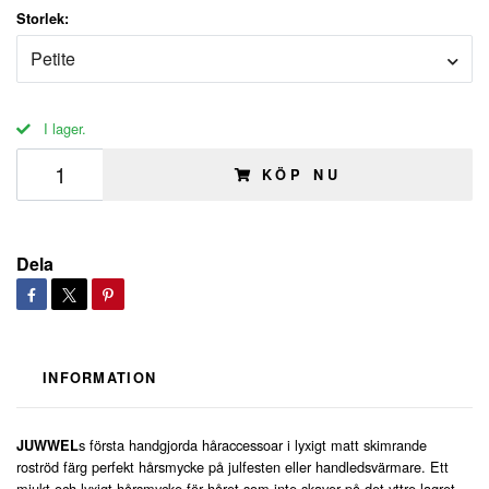
Storlek:
Petite
I lager.
KÖP NU
Dela
INFORMATION
s första handgjorda håraccessoar i lyxigt matt skimrande
JUWWEL
roströd färg perfekt hårsmycke på julfesten eller handledsvärmare. Ett
mjukt och lyxigt hårsmycke för håret som inte skaver på det yttre lagret