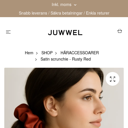
Inkl. moms
Snabb leverans / Säkra betalningar / Enkla returer
Hem
SHOP
HÅRACCESSOARER
Satin scrunchie - Rusty Red