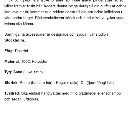
vilket främjar friskt hår. Addera denna lyxiga detalj till din outfit i år och vi
kan lova att du kommer vilja addera dessa till din scrunchie-kollektion i
våra andra färger. Rött symboliserar kärlek och mod vilket vi tycker varje
kvinna ska känna.
Samtliga håraccessoarer är designade och sydda i vår studio i
.
Stockholm
: Roströd
Färg
: 100% Polyester
Material
: Satin (Luxe satin)
Tyg
: Petite (tunnare hår) , Regular (alla), XL (tjockt/långt hår)
Storlek
: Ska endast handtvättas med mild tvättmedel eller schampo
Tvättråd
och sedan lufttorkas.