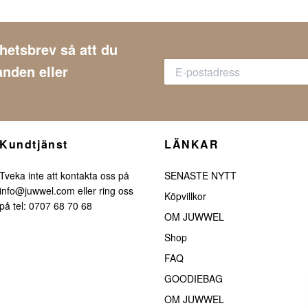
yhetsbrev så att du
anden eller
Kundtjänst
LÄNKAR
Tveka inte att kontakta oss på
SENASTE NYTT
info@juwwel.com
eller ring oss
Köpvillkor
på tel: 0707 68 70 68
OM JUWWEL
Shop
FAQ
GOODIEBAG
OM JUWWEL