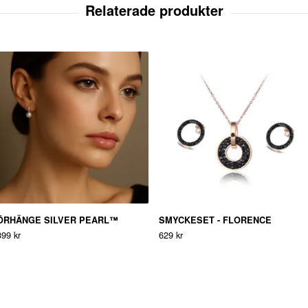
ÖRHÄNGE SILVER PEARL™
SMYCKESET - FLORENCE
399 kr
629 kr