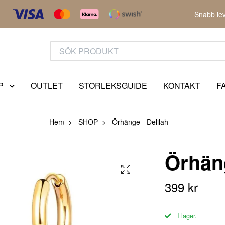
Snabb lev
P
OUTLET
STORLEKSGUIDE
KONTAKT
F
Hem
SHOP
Örhänge - Delilah
Örhäng
399 kr
I lager.