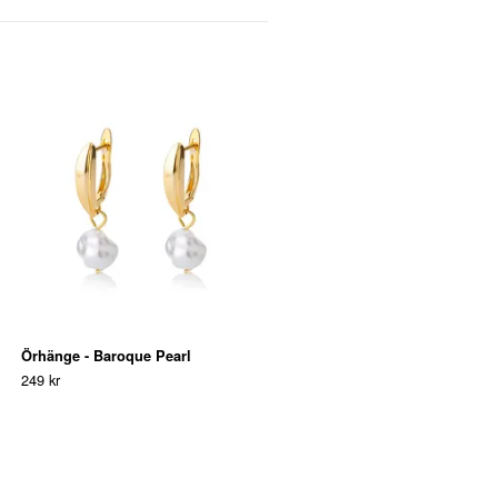
Smyckeset - Delilah
699 kr
Örhänge - Baroque Pearl
249 kr